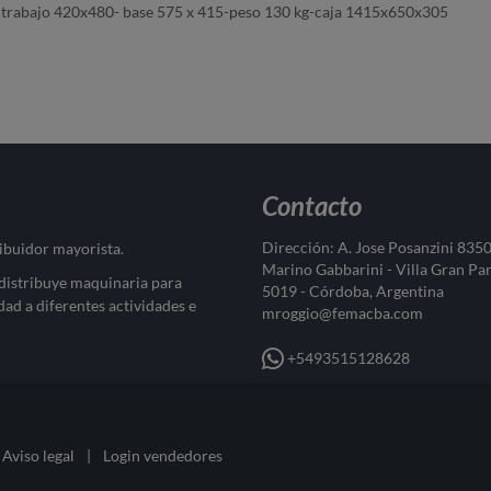
trabajo 420x480- base 575 x 415-peso 130 kg-caja 1415x650x305
Contacto
Dirección: A. Jose Posanzini 835
ribuidor mayorista.
Marino Gabbarini - Villa Gran Pa
 distribuye maquinaria para
5019 - Córdoba, Argentina
dad a diferentes actividades e
mroggio@femacba.com
+5493515128628
Aviso legal
|
Login vendedores