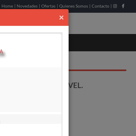
Home
|
Novedades
|
Ofertas
|
Quienes Somos
|
Contacto
|
×
 32MM - 1500W-12 VEL.
o