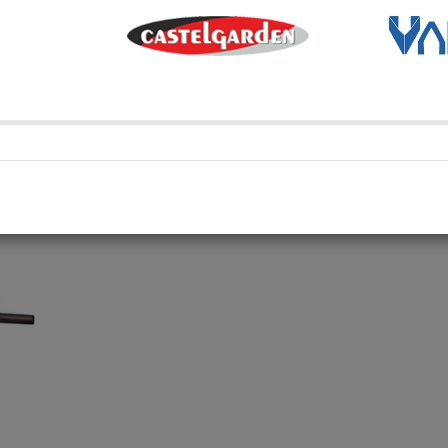
Transporte Habitual
Transporte habitual
Retiro en depósito
Retira tu compra en uno de 
Compartí en: