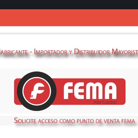
Ingresar
TALADRO DE PIE
69330170
STOCK
NO DISPONIBLE
Métodos de envío y retir