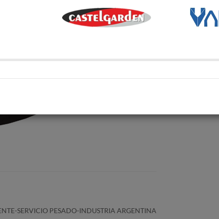
Transporte Habitual
Transporte habitual
Retiro en depósito
Retira tu compra en uno de 
Compartí en:
ENTE-SERVICIO PESADO-INDUSTRIA ARGENTINA