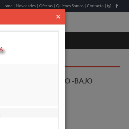
Home
|
Novedades
|
Ofertas
|
Quienes Somos
|
Contacto
|
×
10.125 H -IZQUIERDO -BAJO
o