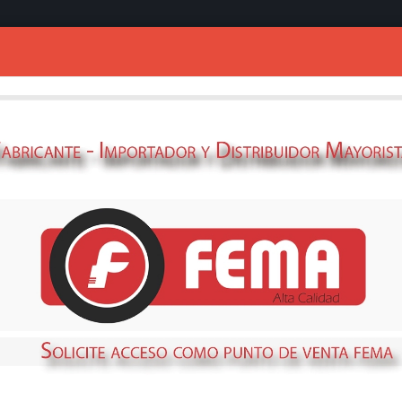
Ingresar
CABEZAL FEMA 
69358575
STOCK
DISPONIBLE
Métodos de envío y retir