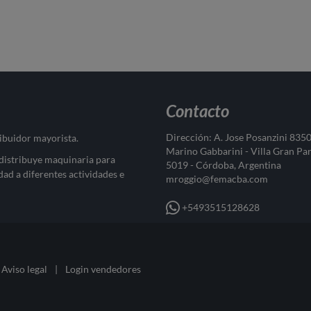
Contacto
Dirección: A. Jose Posanzini 835
ribuidor mayorista.
Marino Gabbarini - Villa Gran Pa
 distribuye maquinaria para
5019 - Córdoba, Argentina
dad a diferentes actividades e
mroggio@femacba.com
+5493515128628
Aviso legal
|
Login vendedores