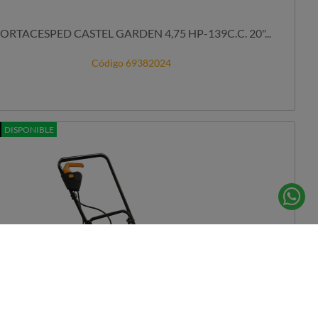
CORTACESPED CASTEL GARDEN 4,75 HP-139C.C. 20"...
Código 69382024
DISPONIBLE