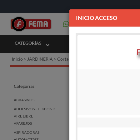
INICIO ACCESO
CATEGORÍAS
Inicio
>
JARDINERIA
>
Cortacesped
Cortac
Categorías
ABRASIVOS
ADHESIVOS - TEKBOND
STOCK
DISPO
AIRE LIBRE
APAREJOS
ASPIRADORAS
AUTOMOTRIZ