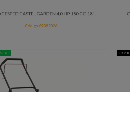
CESPED CASTEL GARDEN 4,0 HP 150 CC-18"...
Código 69382026
NIBLE
STOCK