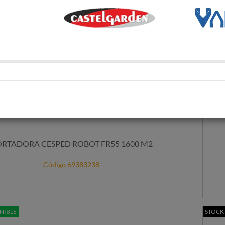
RTADORA CESPED ROBOT FR55 1600 M2
Código 69383238
NIBLE
STOCK