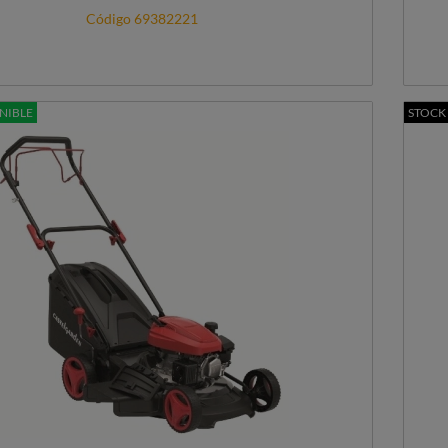
Código 69382221
NIBLE
STOCK