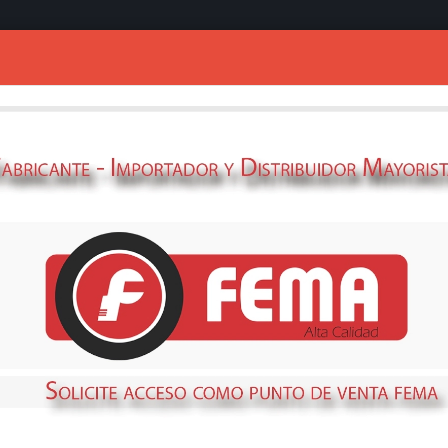
Ingresar
esped
NIBLE
STOCK