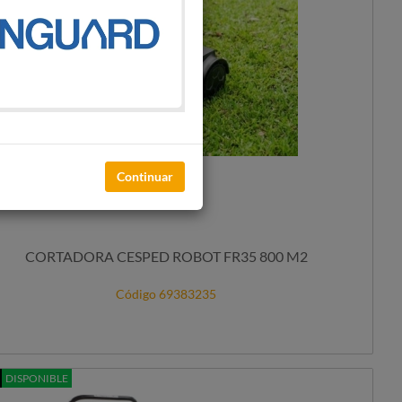
Continuar
CORTADORA CESPED ROBOT FR35 800 M2
Código 69383235
DISPONIBLE