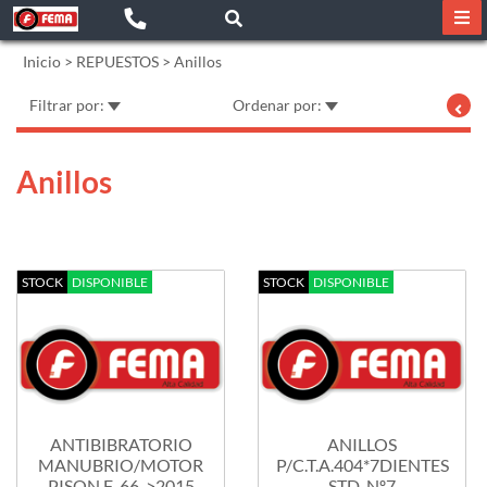
Inicio
>
REPUESTOS
>
Anillos
Filtrar por:
Ordenar por:
Anillos
STOCK
DISPONIBLE
STOCK
DISPONIBLE
ANTIBIBRATORIO
ANILLOS
MANUBRIO/MOTOR
P/C.T.A.404*7DIENTES
PISON F-66->2015
STD. Nº7