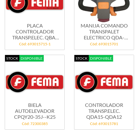
PLACA
MANIJA COMANDO
CONTROLADOR
TRANSPALET
TRANSP.ELEC. QBA-
ELECTRICO QDA-
new...
QBA-Todos
Cód: 693015715-1
Cód: 693015701
STOCK
DISPONIBLE
STOCK
DISPONIBLE
BIELA
CONTROLADOR
AUTOELEVADOR
TRANSP.ELEC.
CPQY20-35J--K25
QDA15-QDA12
Cód: 72300385
Cód: 693015781