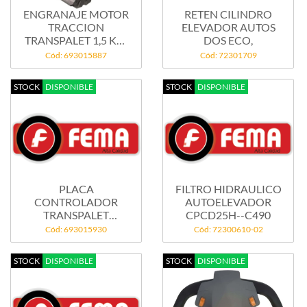
ENGRANAJE MOTOR
RETEN CILINDRO
TRACCION
ELEVADOR AUTOS
TRANSPALET 1,5 KW
DOS ECO,
-...
Cód: 693015887
Cód: 72301709
STOCK
DISPONIBLE
STOCK
DISPONIBLE
PLACA
FILTRO HIDRAULICO
CONTROLADOR
AUTOELEVADOR
TRANSPALET
CPCD25H--C490
ELECTRICO EPT15--
Cód: 693015930
Cód: 72300610-02
STOCK
DISPONIBLE
STOCK
DISPONIBLE