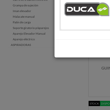
Grampa de sujeción
Iman elevador
Malacate manual
Patin de carga
Soporte giratorio p/aparejos
Aparejo Elevador Manual
Aparejo eléctrico
ASPIRADORAS
AUTOMOTRIZ
BOSCH
CAJAS DE HERRAMIENTAS
GUIN
CANDADOS
CLIMATIZACION
COMPRESORES
CONSTRUCCION
ENERGÍA RENOVABLE
STOCK
DISPO
ELECTROBOMBAS