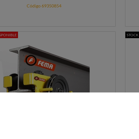
Código 69350854
SPONIBLE
STOCK