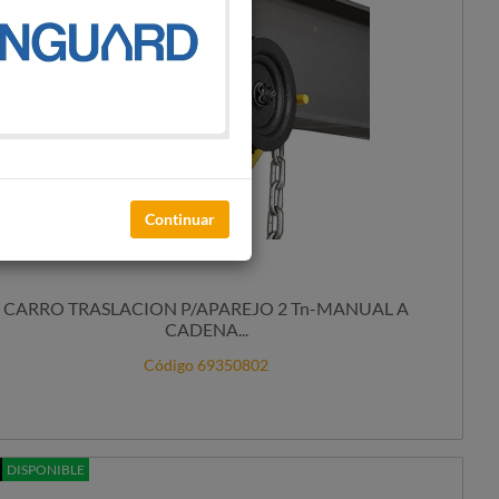
Continuar
CARRO TRASLACION P/APAREJO 2 Tn-MANUAL A
CADENA...
Código 69350802
DISPONIBLE