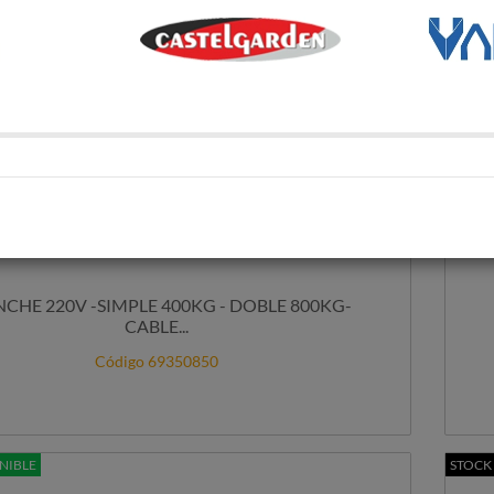
CHE 220V -SIMPLE 400KG - DOBLE 800KG-
CABLE...
Código 69350850
NIBLE
STOCK