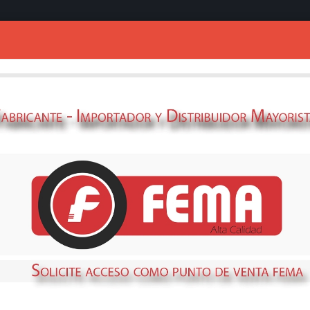
Ingresar
de traslación manual
NIBLE
STOCK