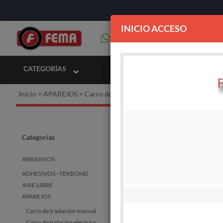
INICIO ACCESO
CATEGORÍAS
Inicio
>
APAREJOS
>
Carro de traslación manual
Carro 
Categorías
ABRASIVOS
ADHESIVOS - TEKBOND
STOCK
DISPO
AIRE LIBRE
APAREJOS
Carro de traslación manual
Carro de trslación eléctrico