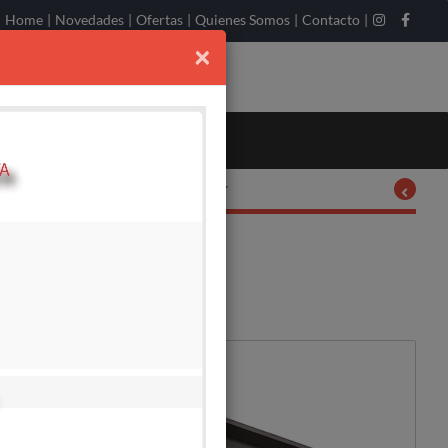
Home
|
Novedades
|
Ofertas
|
Quienes Somos
|
Contacto
|
×
Ordenar por:
DISPONIBLE