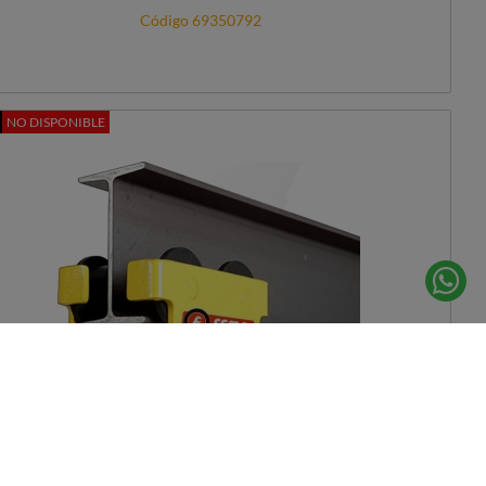
Código 69350792
NO DISPONIBLE