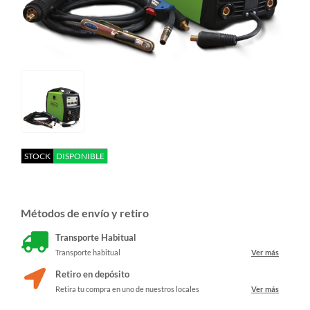
STOCK
DISPONIBLE
Métodos de envío y retiro
Transporte Habitual
Transporte habitual
Ver más
Retiro en depósito
Retira tu compra en uno de nuestros locales
Ver más